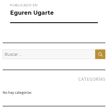
Navegación
PUBLICADO EN
de
Eguren Ugarte
entradas
B
Buscar
por:
CATEGORÍAS
No hay categorías