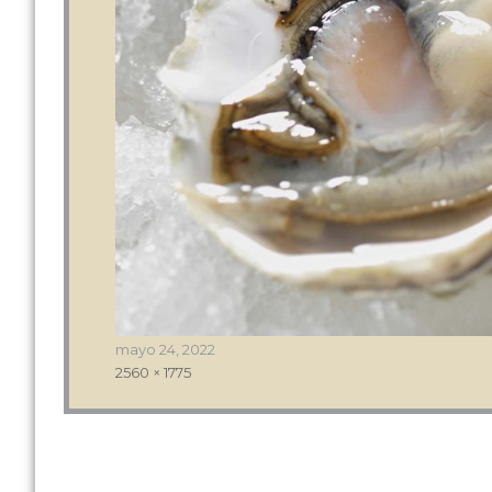
Publicado
mayo 24, 2022
el
Tamaño
2560 × 1775
completo