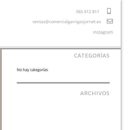
965 612 811
ventas@comercialgarrigosjornet.es
BUSCAR
Buscar
Instagram
por:
CATEGORÍAS
No hay categorías
ARCHIVOS