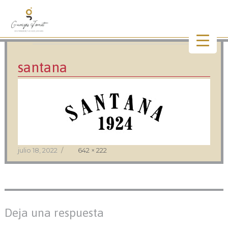
Imagen anterior
Imagen siguiente
santana
Publicado
Tamaño
julio 18, 2022
642 × 222
el
completo
Deja una respuesta