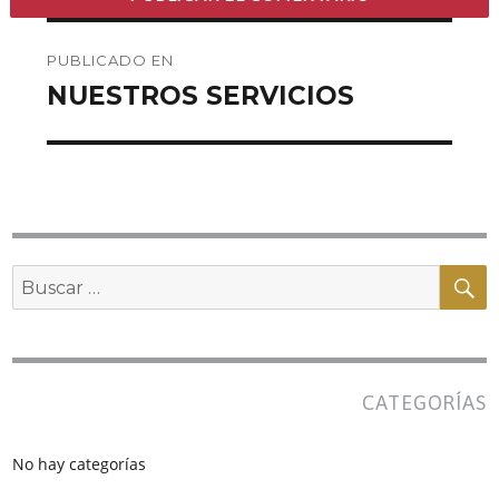
Navegación
PUBLICADO EN
de
NUESTROS SERVICIOS
entradas
B
Buscar
por:
CATEGORÍAS
No hay categorías